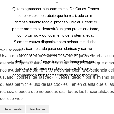
–
Quiero agradecer públicamente al Dr. Carlos Franco
por el excelente trabajo que ha realizado en mi
defensa durante todo el proceso judicial. Desde el
primer momento, demostró un gran profesionalismo,
compromiso y conocimiento del sistema legal.
Siempre estuvo disponible para aclarar mis dudas,
explicarme cada paso con claridad y darme
We use cookies
confianza en los momentos más difíciles. Su
Usamos cookies en nuestro sitio web. Algunas de ellas son
dedicación y esfuerzo fueron fundamentales para
esenciales para el funcionamiento del sitio, mientras que otras
alcanzar el mejor resultado posible. Me sentí
nos ayudan a mejorar el sitio web y también la experiencia del
acompañado y bien representado en todo momento.
usuario (cookies de rastreo). Puedes decidir por ti mismo si
Recomiendo al Dr. Carlos sin ninguna duda a
quieres permitir el uso de las cookies. Ten en cuenta que si las
cualquier persona que necesite un abogado de
rechazas, puede que no puedas usar todas las funcionalidades
confianza, eficaz y con verdadera vocación por
del sitio web.
ayudar a sus clientes. Muchas gracias por todo, Dr.
Carlos.
De acuerdo
Rechazar