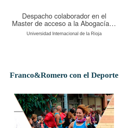
Despacho colaborador en el
Gr
Master de acceso a la Abogacía…
as
Aso
Universidad Internacional de la Rioja
l,
de
Franco&Romero con el Deporte