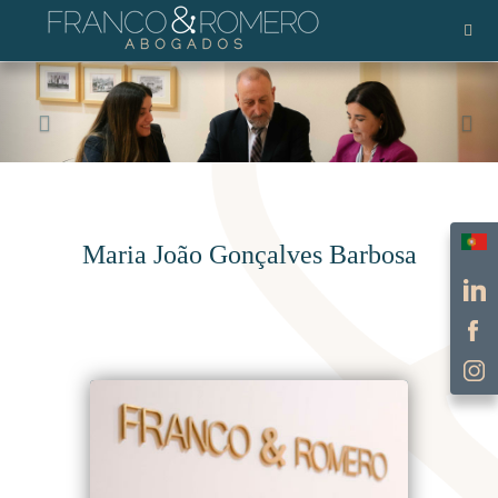
Selec
Maria João Gonçalves Barbosa