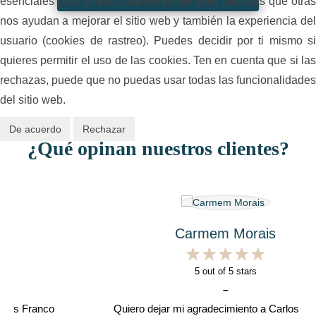
esenciales para el funcionamiento del sitio, mientras que otras
nos ayudan a mejorar el sitio web y también la experiencia del
usuario (cookies de rastreo). Puedes decidir por ti mismo si
quieres permitir el uso de las cookies. Ten en cuenta que si las
rechazas, puede que no puedas usar todas las funcionalidades
del sitio web.
De acuerdo
Rechazar
¿Qué opinan nuestros clientes?
Carmem Morais
★
★
★
★
★
★
★
★
★
★
5
out of 5 stars
–
Quiero dejar mi agradecimiento a Carlos por su