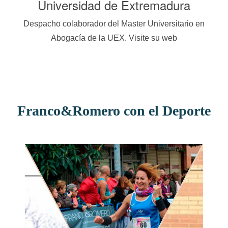
joz
Universidad de Extremadura
As
ntos
Despacho colaborador del Master Universitario en
web
Abogacía de la UEX. Visite su web
LAW
Franco&Romero con el Deporte