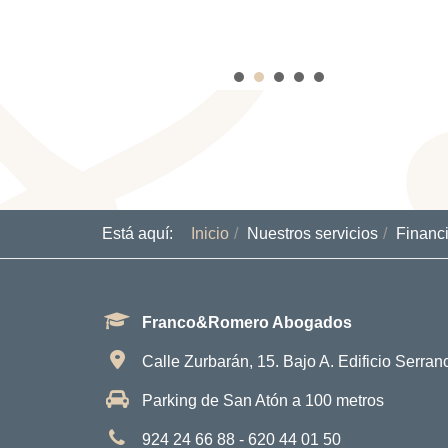
dedicación y esfuerzo fueron
fundamentales para alcanzar el
mejor resultado posible. Me
sentí acompañado y bien
representado en todo
momento. Recomiendo al Dr.
Carlos sin ninguna duda a
cualquier persona que necesite
un abogado de confianza,
Está aquí:
Inicio
Nuestros servicios
Financi
eficaz y con verdadera
vocación por ayudar a sus
clientes. Muchas gracias por
Franco&Romero Abogados
todo, Dr. Carlos.
Calle Zurbarán, 15. Bajo A. Edificio Serra
Parking de San Atón a 100 metros
924 24 66 88 - 620 44 01 50