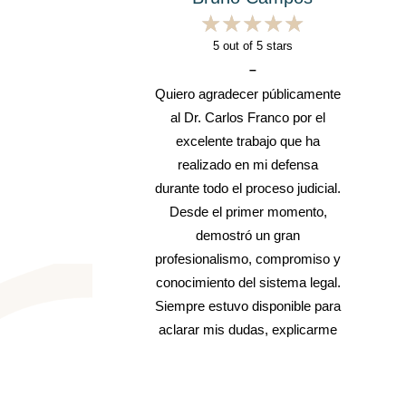
★
★
★
★
★
★
★
★
★
★
5
out of 5 stars
–
e.
Quiero agradecer públicamente
al Dr. Carlos Franco por el
n
excelente trabajo que ha
realizado en mi defensa
durante todo el proceso judicial.
Desde el primer momento,
ción Europea de
Grupo Salud y Depo
demostró un gran
Abogados
Badajoz
profesionalismo, compromiso y
conocimiento del sistema legal.
mada AEA INTERNATIONAL
Asociación deportiva, organiza
Siempre estuvo disponible para
TWORK, tiene un origen
eventos deportivos de carácter so
aclarar mis dudas, explicarme
ro se ha expandido por…
Visite su web
cada paso con claridad y
darme confianza en los
momentos más difíciles. Su