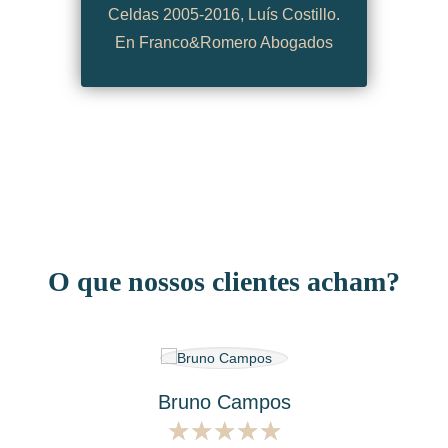
Celdas 2005-2016, Luís Costillo.
En Franco&Romero Abogados
O que nossos clientes acham?
Bruno Campos
★
★
★
★
★
★
★
★
★
★