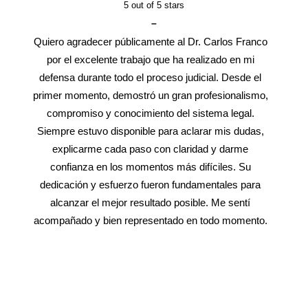
5
out of 5 stars
–
Quiero agradecer públicamente al Dr. Carlos Franco
por el excelente trabajo que ha realizado en mi
defensa durante todo el proceso judicial. Desde el
primer momento, demostró un gran profesionalismo,
compromiso y conocimiento del sistema legal.
Siempre estuvo disponible para aclarar mis dudas,
explicarme cada paso con claridad y darme
confianza en los momentos más difíciles. Su
dedicación y esfuerzo fueron fundamentales para
alcanzar el mejor resultado posible. Me sentí
acompañado y bien representado en todo momento.
Recomiendo al Dr. Carlos sin ninguna duda a
cualquier persona que necesite un abogado de
confianza, eficaz y con verdadera vocación por
ayudar a sus clientes. Muchas gracias por todo, Dr.