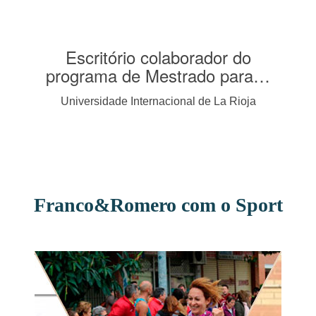
Escritório colaborador do
Unive
programa de Mestrado para…
Escritório p
Universidade Internacional de La Rioja
em Advocac
Franco&Romero com o Sport