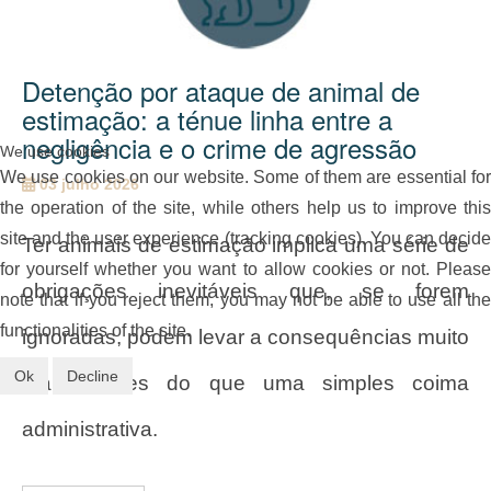
Detenção por ataque de animal de
estimação: a ténue linha entre a
negligência e o crime de agressão
We use cookies
We use cookies on our website. Some of them are essential for
03 julho 2026
the operation of the site, while others help us to improve this
site and the user experience (tracking cookies). You can decide
Ter animais de estimação implica uma série de
for yourself whether you want to allow cookies or not. Please
obrigações inevitáveis que, se forem
note that if you reject them, you may not be able to use all the
functionalities of the site.
ignoradas, podem levar a consequências muito
Ok
Decline
mais graves do que uma simples coima
administrativa.